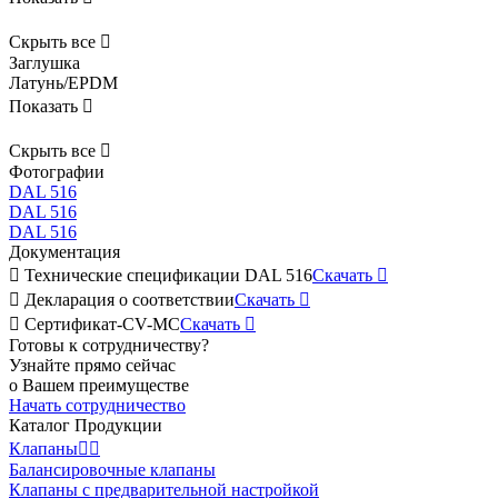
Скрыть все

Заглушка
Латунь/EPDM
Показать

Скрыть все

Фотографии
DAL 516
DAL 516
DAL 516
Документация

Технические спецификации DAL 516
Скачать


Декларация о соответствии
Скачать


Сертификат-CV-MC
Скачать

Готовы к сотрудничеству?
Узнайте прямо сейчас
о Вашем преимуществе
Начать сотрудничество
Каталог Продукции
Клапаны


Балансировочные клапаны
Клапаны с предварительной настройкой