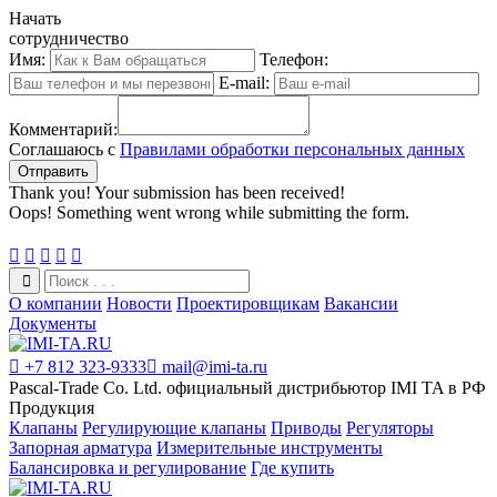
Начать
сотрудничество
Имя:
Телефон:
E-mail:
Комментарий:
Соглашаюсь с
Правилами обработки персональных данных
Thank you! Your submission has been received!
Oops! Something went wrong while submitting the form.





О компании
Новости
Проектировщикам
Вакансии
Документы

+7 812 323-9333

mail@imi-ta.ru
Pascal-Trade Co. Ltd. официальный дистрибьютор IMI TA в РФ
Продукция
Клапаны
Регулирующие клапаны
Приводы
Регуляторы
Запорная арматура
Измерительные инструменты
Балансировка и регулирование
Где купить