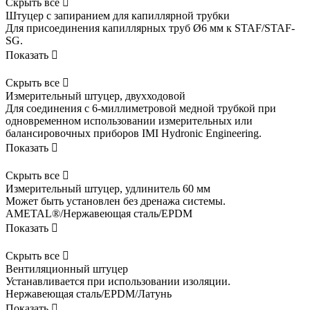
Скрыть все

Штуцер с запиранием для капиллярной трубки
Для присоединения капиллярных труб Ø6 мм к STAF/STAF-
SG.
Показать

Скрыть все

Измерительный штуцер, двухходовой
Для соединения с 6-миллиметровой медной трубкой при
одновременном использовании измерительных или
балансировочных приборов IMI Hydronic Engineering.
Показать

Скрыть все

Измерительный штуцер, удлинитель 60 мм
Может быть установлен без дренажа системы.
AMETAL®/Нержавеющая сталь/EPDM
Показать

Скрыть все

Вентиляционный штуцер
Устанавливается при использовании изоляции.
Нержавеющая сталь/EPDM/Латунь
Показать
