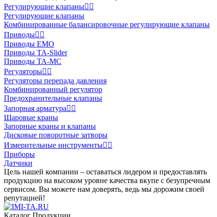
Регулирующие клапаны


Регулирующие клапаны
Комбинированные балансировочные регулирующие клапаны
Приводы


Приводы EMO
Приводы TA-Slider
Приводы TA-MC
Регуляторы


Регуляторы перепада давления
Комбинированный регулятор
Предохранительные клапаны
Запорная арматура


Шаровые краны
Запорные краны и клапаны
Дисковые поворотные затворы
Измерительные инструменты


Приборы
Датчики
Цель нашей компании – оставаться лидером и предоставлять
продукцию на высоком уровне качества вкупе с безупречным
сервисом. Вы можете нам доверять, ведь мы дорожим своей
репутацией!
Каталог Продукции