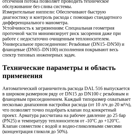
отсечения потока позволяет проводить техническое
обслуживание без слива системы.
Измерительные ниппели: Обеспечивают быструю
диагностику и контроль расхода с помощью стандартного
дифференциального манометра.
Устойчивость к загрязнениям: Специальная геометрия
проточной части минимизирует риск засорения даже при
работе с недостаточно очищенным теплоносителем.
Универсальное присоединение: Резьбовые (DN15–DN50) и
фланцевые (DN65–DN100) исполнения покрывают весь
спектр типовых инженерных задач.
Технические параметры и область
применения
Автоматический ограничитель расхода DAL 516 выпускается
в широком размерном ряду от DN15 до DN100 с резьбовым и
фланцевым присоединением. Каждый типоразмер охватывает
несколько диапазонов настройки расхода (от 10 л/ч до 20 м³/ч),
что позволяет точно подобрать клапан под конкретный
проект. Арматура рассчитана на рабочее давление до 25 бар
(PN25) и температуру теплоносителя от -10°C до +120°C.
Клапан совместим с водой и водно-гликолевыми смесями
(концентрация гликоля до 50%).