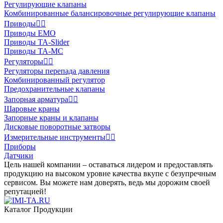
Регулирующие клапаны
Комбинированные балансировочные регулирующие клапаны
Приводы


Приводы EMO
Приводы TA-Slider
Приводы TA-MC
Регуляторы


Регуляторы перепада давления
Комбинированный регулятор
Предохранительные клапаны
Запорная арматура


Шаровые краны
Запорные краны и клапаны
Дисковые поворотные затворы
Измерительные инструменты


Приборы
Датчики
Цель нашей компании – оставаться лидером и предоставлять
продукцию на высоком уровне качества вкупе с безупречным
сервисом. Вы можете нам доверять, ведь мы дорожим своей
репутацией!
Каталог Продукции