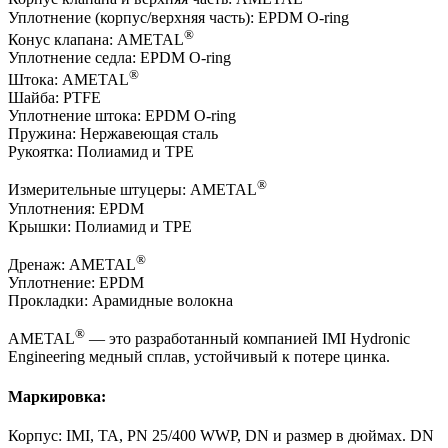
Уплотнение (корпус/верхняя часть): EPDM O-ring
®
Конус клапана: AMETAL
Уплотнение седла: EPDM O-ring
®
Штока: AMETAL
Шайба: PTFE
Уплотнение штока: EPDM O-ring
Пружина: Нержавеющая сталь
Рукоятка: Полиамид и TPE
®
Измерительные штуцеры: AMETAL
Уплотнения: EPDM
Крышки: Полиамид и TPE
®
Дренаж: AMETAL
Уплотнение: EPDM
Прокладки: Арамидные волокна
®
AMETAL
— это разработанный компанией IMI Hydronic
Engineering медный сплав, устойчивый к потере цинка.
Маркировка:
Корпус: IMI, TA, PN 25/400 WWP, DN и размер в дюймах. DN