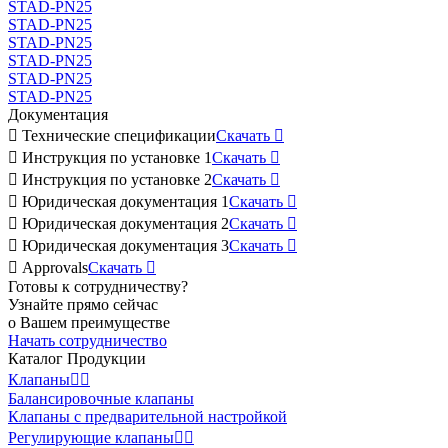
STAD-PN25
STAD-PN25
STAD-PN25
STAD-PN25
STAD-PN25
STAD-PN25
Документация

Технические спецификации
Скачать


Инструкция по установке 1
Скачать


Инструкция по установке 2
Скачать


Юридическая документация 1
Скачать


Юридическая документация 2
Скачать


Юридическая документация 3
Скачать


Approvals
Скачать

Готовы к сотрудничеству?
Узнайте прямо сейчас
о Вашем преимуществе
Начать сотрудничество
Каталог Продукции
Клапаны


Балансировочные клапаны
Клапаны с предварительной настройкой
Регулирующие клапаны

