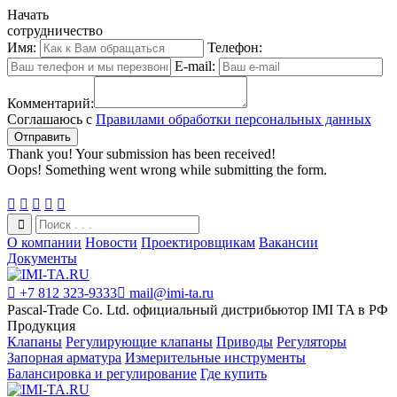
Начать
сотрудничество
Имя:
Телефон:
E-mail:
Комментарий:
Соглашаюсь с
Правилами обработки персональных данных
Thank you! Your submission has been received!
Oops! Something went wrong while submitting the form.





О компании
Новости
Проектировщикам
Вакансии
Документы

+7 812 323-9333

mail@imi-ta.ru
Pascal-Trade Co. Ltd. официальный дистрибьютор IMI TA в РФ
Продукция
Клапаны
Регулирующие клапаны
Приводы
Регуляторы
Запорная арматура
Измерительные инструменты
Балансировка и регулирование
Где купить